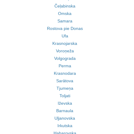
Čeļabinska
Omska
Samara
Rostova pie Donas
Ufa
Krasnojarska
Voroņeža
Volgograda
Perma
Krasnodara
Sarātova
Tjumeņa
Toljati
Iževska
Barnaula
Uļjanovska
Irkutska
Habarovska