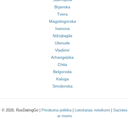
Brjanska
Tvera
Magņitogorska
Ivanova
Ņižņijtagila
Ulanude
Vladimir
Arhangeļska
Chita
Belgoroda
Kaluga
Smoļenska
© 2026, RusDatingGo |
Privātuma politika
|
Lietošanas noteikumi
|
Sazinies
ar mums