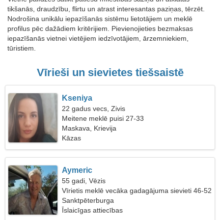
tikšanās, draudzību, flirtu un atrast interesantas paziņas, tērzēt.
Nodrošina unikālu iepazīšanās sistēmu lietotājiem un meklē
profilus pēc dažādiem kritērijiem. Pievienojieties bezmaksas
iepazīšanās vietnei vietējiem iedzīvotājiem, ārzemniekiem,
tūristiem.
Vīrieši un sievietes tiešsaistē
Kseniya
22 gadus vecs, Zivis
Meitene meklē puisi 27-33
Maskava, Krievija
Kāzas
Aymeric
55 gadi, Vēzis
Vīrietis meklē vecāka gadagājuma sievieti 46-52
Sanktpēterburga
Īslaicīgas attiecības