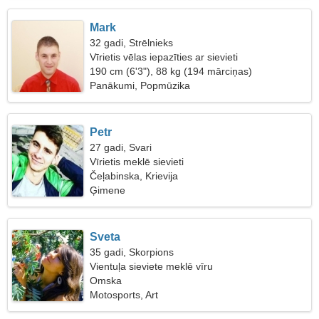
Mark
32 gadi, Strēlnieks
Vīrietis vēlas iepazīties ar sievieti
190 cm (6'3"), 88 kg (194 mārciņas)
Panākumi, Popmūzika
Petr
27 gadi, Svari
Vīrietis meklē sievieti
Čeļabinska, Krievija
Ģimene
Sveta
35 gadi, Skorpions
Vientuļa sieviete meklē vīru
Omska
Motosports, Art