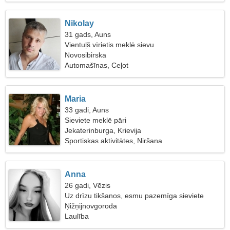
Nikolay
31 gads, Auns
Vientuļš vīrietis meklē sievu
Novosibirska
Automašīnas, Ceļot
Maria
33 gadi, Auns
Sieviete meklē pāri
Jekaterinburga, Krievija
Sportiskas aktivitātes, Niršana
Anna
26 gadi, Vēzis
Uz drīzu tikšanos, esmu pazemīga sieviete
Ņižņijnovgoroda
Laulība