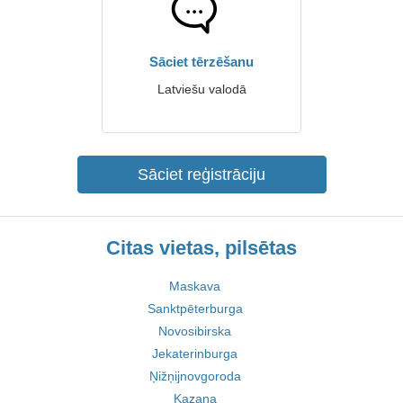
Sāciet tērzēšanu
Latviešu valodā
Sāciet reģistrāciju
Citas vietas, pilsētas
Maskava
Sanktpēterburga
Novosibirska
Jekaterinburga
Ņižņijnovgoroda
Kazaņa