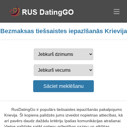
Bezmaksas tiešsaistes iepazīšanās Krievija
RusDatingGo ir populārs tiešsaistes iepazīšanās pakalpojums
Krievija. Šī kopiena palīdzēs jums izveidot nopietnas attiecības, kā
arī pavērs daudz dažādu kritēriju īpašas komunikācijas atrašanai.
Vietne palīdzēs satikt patiesu mīlestības saziņu un atklātas