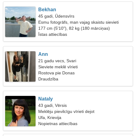
Bekhan
45 gadi, Ūdensvīrs
Esmu fotogrāfs, man vajag skaistu sievieti
177 cm (5'10"), 82 kg (180 mārciņas)
Īstas attiecības
Ann
21 gadu vecs, Svari
Sieviete meklē vīrieti
Rostova pie Donas
Draudzība
Nataly
43 gadi, Vērsis
Meklēju pievilcīgu vīrieti dejot
Ufa, Krievija
Nopietnas attiecības