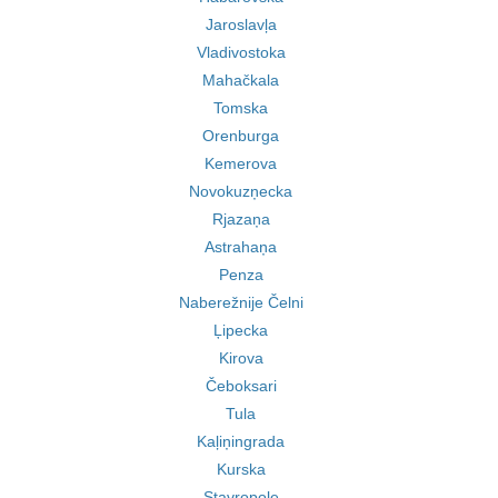
Jaroslavļa
Vladivostoka
Mahačkala
Tomska
Orenburga
Kemerova
Novokuzņecka
Rjazaņa
Astrahaņa
Penza
Naberežnije Čelni
Ļipecka
Kirova
Čeboksari
Tula
Kaļiņingrada
Kurska
Stavropole