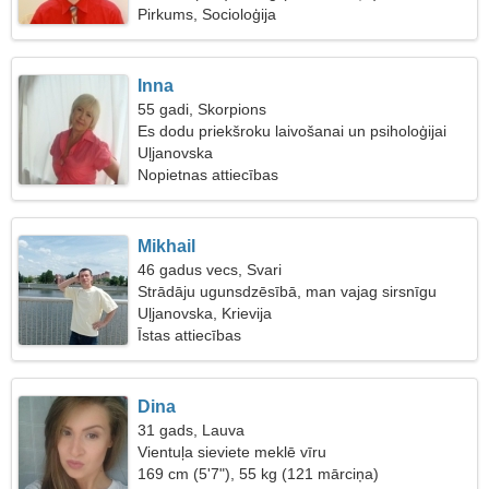
Pirkums, Socioloģija
Inna
55 gadi, Skorpions
Es dodu priekšroku laivošanai un psiholoģijai
Uļjanovska
Nopietnas attiecības
Mikhail
46 gadus vecs, Svari
Strādāju ugunsdzēsībā, man vajag sirsnīgu
sievieti
Uļjanovska, Krievija
Īstas attiecības
Dina
31 gads, Lauva
Vientuļa sieviete meklē vīru
169 cm (5'7"), 55 kg (121 mārciņa)