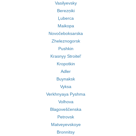
Vasilyevsky
Berezņiki
Ļuberca
Maikopa
Novočeboksarska
Zheleznogorsk
Pushkin
Krasnyy Stroitel'
Kropotkin
Adler
Buynaksk
Vyksa
Verkhnyaya Pyshma
Volhova
Blagoveščenska
Petrovsk
Matveyevskoye
Bronnitsy