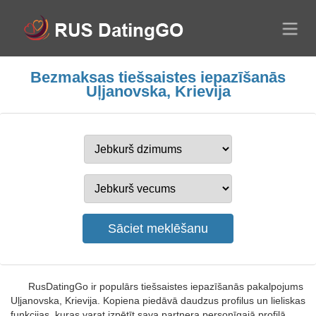
Bezmaksas tiešsaistes iepazīšanās
Uļjanovska, Krievija
RusDatingGo ir populārs tiešsaistes iepazīšanās pakalpojums
Uļjanovska, Krievija. Kopiena piedāvā daudzus profilus un lieliskas
funkcijas, kuras varat izpētīt sava partnera personīgajā profilā.