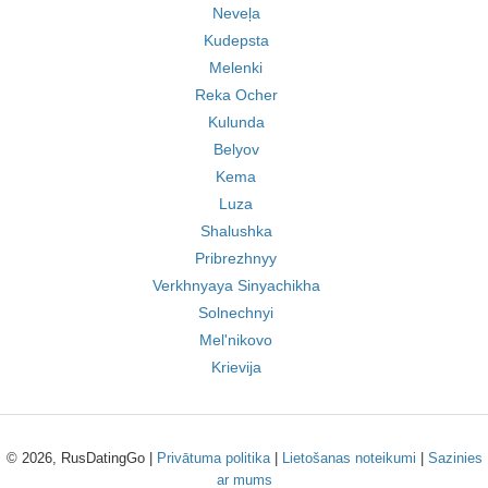
Neveļa
Kudepsta
Melenki
Reka Ocher
Kulunda
Belyov
Kema
Luza
Shalushka
Pribrezhnyy
Verkhnyaya Sinyachikha
Solnechnyi
Mel'nikovo
Krievija
© 2026, RusDatingGo |
Privātuma politika
|
Lietošanas noteikumi
|
Sazinies
ar mums