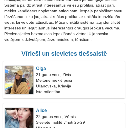
Sistēma palīdz atrast interesantus vīriešu profilus, atrast pāri,
meklēt kandidātus nopietnām attiecībām. Iespēja paplašināt savu
tērzēšanas loku ļauj atrast reālus profilus ar unikālu iepazīšanās
vietni, lai veidotu attiecības. Mūsu unikālā sistēma ļauj identificēt
intereses un iegūt jaunus interesantus draugus jebkurā vecumā.
Pievienojieties bezmaksas iepazīšanās vietnei Uļjanovska
vietējiem iedzīvotājiem, ārzemniekiem, tūristiem.
Vīrieši un sievietes tiešsaistē
Olga
21 gadu vecs, Zivis
Meitene meklē puisi
Uļjanovska, Krievija
Īsta mīlestība
Alice
22 gadus vecs, Vērsis
Sieviete meklē vīrieti 25-29