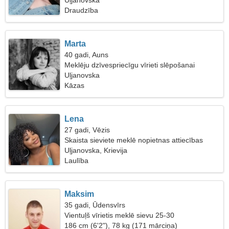
Uļjanovska
Draudzība
Marta
40 gadi, Auns
Meklēju dzīvespriecīgu vīrieti slēpošanai
Uļjanovska
Kāzas
Lena
27 gadi, Vēzis
Skaista sieviete meklē nopietnas attiecības
Uļjanovska, Krievija
Laulība
Maksim
35 gadi, Ūdensvīrs
Vientuļš vīrietis meklē sievu 25-30
186 cm (6'2"), 78 kg (171 mārciņa)