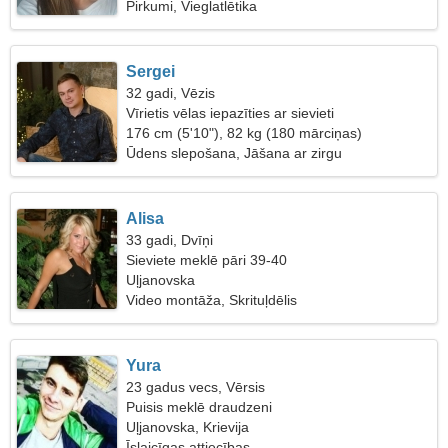
Pirkumi, Vieglatlētika
Sergei
32 gadi, Vēzis
Vīrietis vēlas iepazīties ar sievieti
176 cm (5'10"), 82 kg (180 mārciņas)
Ūdens slepošana, Jāšana ar zirgu
Alisa
33 gadi, Dvīņi
Sieviete meklē pāri 39-40
Uļjanovska
Video montāža, Skrituļdēlis
Yura
23 gadus vecs, Vērsis
Puisis meklē draudzeni
Uļjanovska, Krievija
Īslaicīgas attiecības