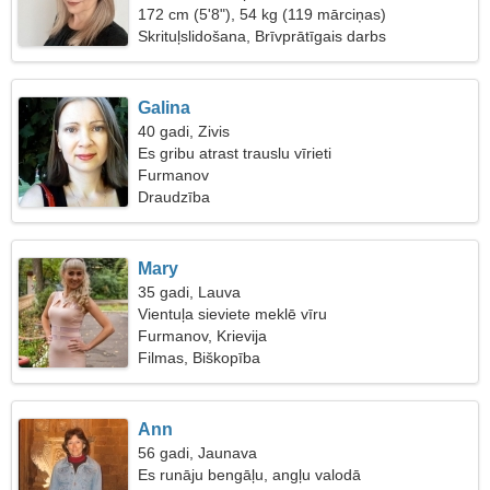
172 cm (5'8"), 54 kg (119 mārciņas)
Skrituļslidošana, Brīvprātīgais darbs
Galina
40 gadi, Zivis
Es gribu atrast trauslu vīrieti
Furmanov
Draudzība
Mary
35 gadi, Lauva
Vientuļa sieviete meklē vīru
Furmanov, Krievija
Filmas, Biškopība
Ann
56 gadi, Jaunava
Es runāju bengāļu, angļu valodā