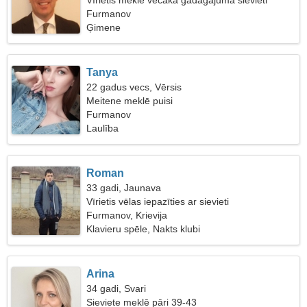
Vīrietis meklē vecāka gadagājuma sievieti
Furmanov
Ģimene
Tanya
22 gadus vecs, Vērsis
Meitene meklē puisi
Furmanov
Laulība
Roman
33 gadi, Jaunava
Vīrietis vēlas iepazīties ar sievieti
Furmanov, Krievija
Klavieru spēle, Nakts klubi
Arina
34 gadi, Svari
Sieviete meklē pāri 39-43