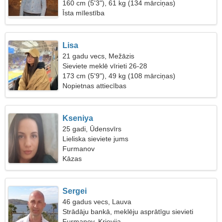
160 cm (5'3"), 61 kg (134 mārciņas)
Īsta mīlestība
Lisa
21 gadu vecs, Mežāzis
Sieviete meklē vīrieti 26-28
173 cm (5'9"), 49 kg (108 mārciņas)
Nopietnas attiecības
Kseniya
25 gadi, Ūdensvīrs
Lieliska sieviete jums
Furmanov
Kāzas
Sergei
46 gadus vecs, Lauva
Strādāju bankā, meklēju asprātīgu sievieti
Furmanov, Krievija