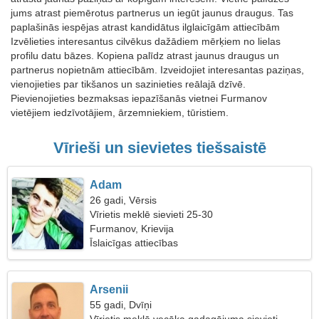
jums atrast piemērotus partnerus un iegūt jaunus draugus. Tas
paplašinās iespējas atrast kandidātus ilglaicīgām attiecībām
Izvēlieties interesantus cilvēkus dažādiem mērķiem no lielas
profilu datu bāzes. Kopiena palīdz atrast jaunus draugus un
partnerus nopietnām attiecībām. Izveidojiet interesantas paziņas,
vienojieties par tikšanos un sazinieties reālajā dzīvē.
Pievienojieties bezmaksas iepazīšanās vietnei Furmanov
vietējiem iedzīvotājiem, ārzemniekiem, tūristiem.
Vīrieši un sievietes tiešsaistē
Adam
26 gadi, Vērsis
Vīrietis meklē sievieti 25-30
Furmanov, Krievija
Īslaicīgas attiecības
Arsenii
55 gadi, Dvīņi