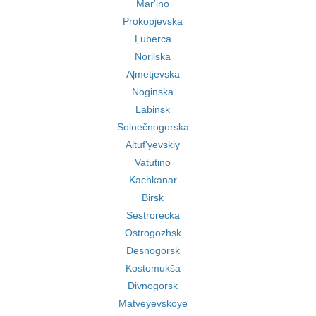
Mar'ino
Prokopjevska
Ļuberca
Noriļska
Aļmetjevska
Noginska
Labinsk
Solnečnogorska
Altuf'yevskiy
Vatutino
Kachkanar
Birsk
Sestrorecka
Ostrogozhsk
Desnogorsk
Kostomukša
Divnogorsk
Matveyevskoye