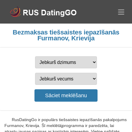
Bezmaksas tiešsaistes iepazīšanās
Furmanov, Krievija
RusDatingGo ir populārs tiešsaistes iepazīšanās pakalpojums
Furmanov, Krievija. Šī meklētājprogramma ir paredzēta, lai
atrastu jaunas paziņas ar kopīgām interesēm. Vietne palīdzēs