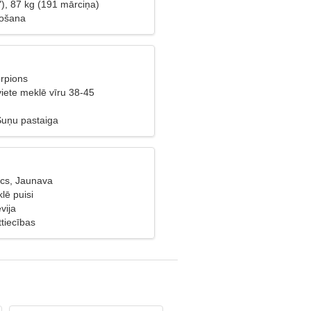
), 87 kg (191 mārciņa)
jošana
orpions
viete meklē vīru 38-45
Suņu pastaiga
cs, Jaunava
lē puisi
vija
tiecības