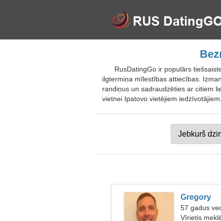
Bezm
RusDatingGo ir populārs tiešsaiste
ilgtermiņa mīlestības attiecības. Izma
randiņus un sadraudzēties ar citiem l
vietnei Ipatovo vietējiem iedzīvotājie
Gregory
57 gadus vec
Vīrietis mek