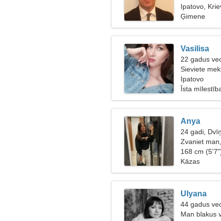
54
Ipatovo, Krie
Ģimene
Vasilisa
22 gadus vec
Sieviete mekl
Ipatovo
Īsta mīlestīb
Anya
24 gadi, Dvīņ
Zvaniet man,
168 cm (5'7"
Kāzas
Ulyana
44 gadus vec
Man blakus v