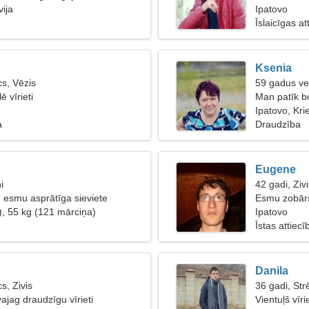
vija
Ipatovo
Īslaicīgas at
Ksenia
s, Vēzis
59 gadus ve
ē vīrieti
Man patīk bo
Ipatovo, Krie
a
Draudzība
Eugene
i
42 gadi, Zivi
 esmu asprātīga sieviete
Esmu zobārst
), 55 kg (121 mārciņa)
Ipatovo
Īstas attiecī
Danila
s, Zivis
36 gadi, Str
ajag draudzīgu vīrieti
Vientuļš vīri