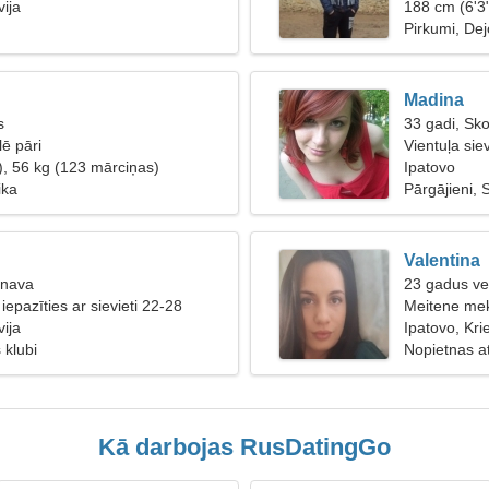
vija
188 cm (6'3"
Pirkumi, De
Madina
s
33 gadi, Sk
lē pāri
Vientuļa sie
), 56 kg (123 mārciņas)
Ipatovo
ika
Pārgājieni, 
Valentina
unava
23 gadus ve
 iepazīties ar sievieti 22-28
Meitene mek
vija
Ipatovo, Krie
 klubi
Nopietnas at
Kā darbojas RusDatingGo