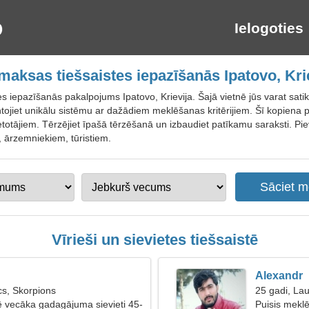
Ielogoties
aksas tiešsaistes iepazīšanās Ipatovo, Kri
s iepazīšanās pakalpojums Ipatovo, Krievija. Šajā vietnē jūs varat satik
ntojiet unikālu sistēmu ar dažādiem meklēšanas kritērijiem. Šī kopiena 
ietotājiem. Tērzējiet īpašā tērzēšanā un izbaudiet patīkamu saraksti. P
m, ārzemniekiem, tūristiem.
Vīrieši un sievietes tiešsaistē
Alexandr
s, Skorpions
25 gadi, La
lē vecāka gadagājuma sievieti 45-
Puisis mekl