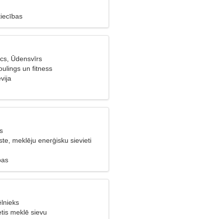
tiecības
cs, Ūdensvīrs
ulings un fitness
vija
s
e, meklēju enerģisku sievieti
bas
ēlnieks
etis meklē sievu