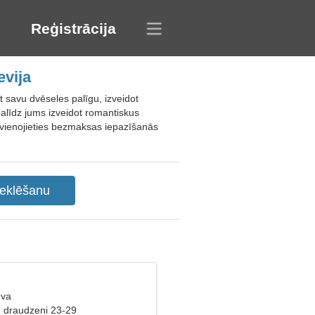
Reģistrācija
evija
t savu dvēseles palīgu, izveidot
palīdz jums izveidot romantiskus
ievienojieties bezmaksas iepazīšanās
uva
ē draudzeni 23-29