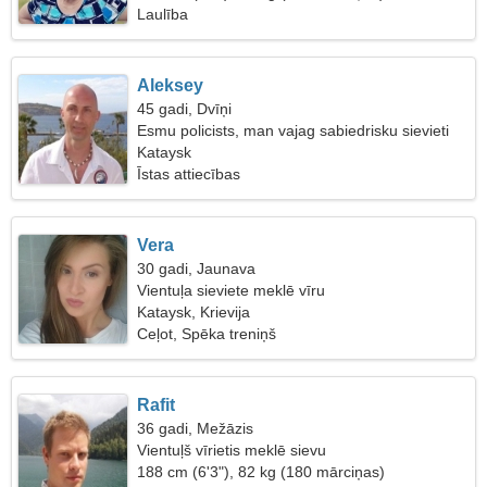
Laulība
Aleksey
45 gadi, Dvīņi
Esmu policists, man vajag sabiedrisku sievieti
Kataysk
Īstas attiecības
Vera
30 gadi, Jaunava
Vientuļa sieviete meklē vīru
Kataysk, Krievija
Ceļot, Spēka treniņš
Rafit
36 gadi, Mežāzis
Vientuļš vīrietis meklē sievu
188 cm (6'3"), 82 kg (180 mārciņas)