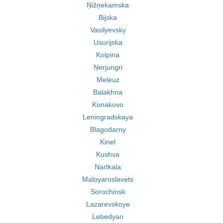
Ņižņekamska
Bijska
Vasilyevsky
Usurijska
Kolpina
Ņerjungri
Meleuz
Balakhna
Konakovo
Leningradskaya
Blagodarny
Kinel
Kushva
Nartkala
Maloyaroslavets
Sorochinsk
Lazarevskoye
Lebedyan