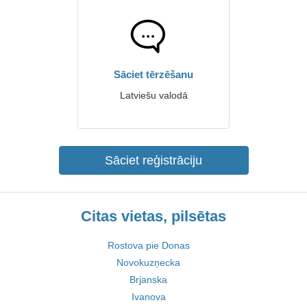
Sāciet tērzēšanu
Latviešu valodā
Sāciet reģistrāciju
Citas vietas, pilsētas
Rostova pie Donas
Novokuzņecka
Brjanska
Ivanova