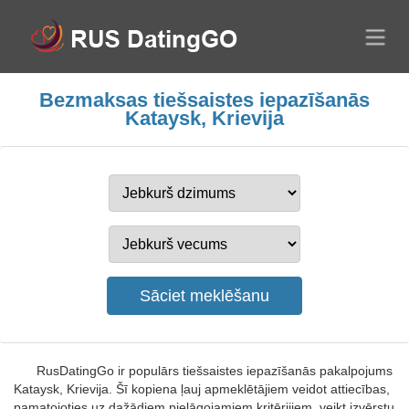
Bezmaksas tiešsaistes iepazīšanās
Kataysk, Krievija
RusDatingGo ir populārs tiešsaistes iepazīšanās pakalpojums
Kataysk, Krievija. Šī kopiena ļauj apmeklētājiem veidot attiecības,
pamatojoties uz dažādiem pielāgojamiem kritērijiem, veikt izvērstu