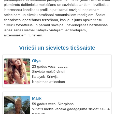
piemērotu dalībnieku meklēšanu un sazināties ar tiem. Izvēlieties
interesantu kandidātu profilus patīkamai saziņai, nopietnām
attiecībām un cilvēku atrašanai romantiskiem randiņiem. Sāciet
tiešsaistes iepazīšanās tērzēšanu, kas ļaus jums apskatīt citu
cilvēku fotoattēlus un parādīt savējos. Pievienojieties bezmaksas
iepazīšanās vietnei Kataysk vietējiem iedzīvotājiem,
ārzemniekiem, tūristiem.
Vīrieši un sievietes tiešsaistē
Olya
23 gadus vecs, Lauva
Sieviete meklē vīrieti
Kataysk, Krievija
Nopietnas attiecības
Mark
59 gadus vecs, Skorpions
Vīrietis meklē vecāka gadagājuma sievieti 50-54