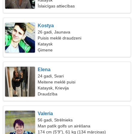
Kataysk
Īslaicīgas attiecības
Kostya
26 gadi, Jaunava
Puisis meklē draudzeni
Kataysk
Ģimene
Elena
24 gadi, Svari
Meitene meklē puisi
Kataysk, Krievija
Draudzība
Valeria
56 gadi, Strēlnieks
Man patīk golfs un airēšana
174 cm (5'9"), 61 kg (134 mārciņas)