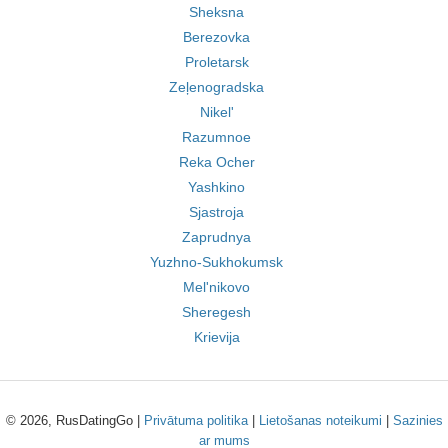
Sheksna
Berezovka
Proletarsk
Zeļenogradska
Nikel'
Razumnoe
Reka Ocher
Yashkino
Sjastroja
Zaprudnya
Yuzhno-Sukhokumsk
Mel'nikovo
Sheregesh
Krievija
© 2026, RusDatingGo |
Privātuma politika
|
Lietošanas noteikumi
|
Sazinies
ar mums