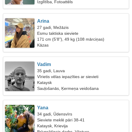
Izglītība, Fotoattēls
Arina
27 gadi, Mežāzis
Esmu taktiska sieviete
171 cm (5'8"), 49 kg (108 mārciņas)
Kāzas
Vadim
35 gadi, Lauva
Vīrietis vēlas iepazīties ar sievieti
Kataysk
Sauļošanās, Ķermeņa veidošana
Yana
34 gadi, Ūdensvīrs
Sieviete meklē pāri 38-41
Kataysk, Krievija
Brīvprātīgais darbs, Vēsture